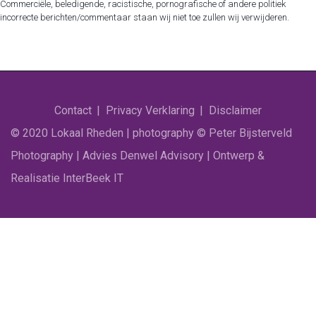
Commerciële, beledigende, racistische, pornografische of andere politiek
incorrecte berichten/commentaar staan wij niet toe zullen wij verwijderen.
Contact
Privacy Verklaring
Disclaimer
© 2020 Lokaal Rheden | photography © Peter Bijsterveld
Photography | Advies Denwel Advisory | Ontwerp &
Realisatie InterBeek IT